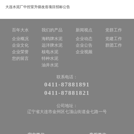
大连水泥厂中控室升级改造项目招标公告
百年大水
我们的产品
新闻视点
党群工作
企业概况
海鸥牌水泥
企业动态
党建工作
企业文化
远洋牌水泥
企业公告
群团工作
企业荣誉
核电水泥
企业视频
您的留言
特种水泥
油井水泥
联系电话：
0411-87881891
0411-87881821
公司地址：
辽宁省大连市金州区七顶山街道金七路一号