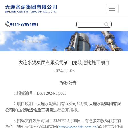
展
开
导
航
大连水泥集团有限公司矿山挖装运输施工项目
2024-12-06
招标公告
1.招标编号：DSJT2024-SC005
2.项目说明：大连水泥集团有限公司组织对
大连水泥集团有限
公司矿山挖装运输施工项目
进行公开招标。
3.
招标文件发出时间：
20
2
4
年
1
2
月
06
日，有
意参加投标供货的
单位，请到大连水泥集团官网
(
http://www.dsjt.com.cn/
)自行下载招标