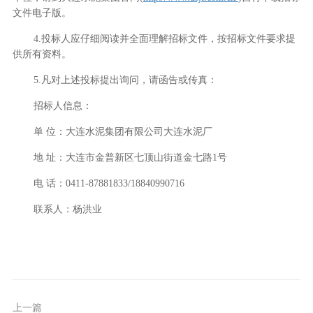
文件电子版。
4.
投标人应仔细阅读并全面理解招标文件，按招标文件要求提
供所有资料。
5.
凡对上述投标提出询问，请函告或传真：
招标人信息：
单
位：大连水泥集团有限公司大连水泥厂
地
址：大连市金普新区七顶山街道金七路
1
号
电
话：
0411
-
87881
833
/18840990716
联系人：杨洪业
上一篇